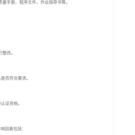
，编制质量手册、程序文件、作业指导书等。
行整改。
系是否符合要求。
持认证资格。
影响因素包括：