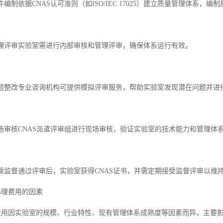
文件编制依据CNAS认可准则（如ISO/IEC 17025）建立质量管理体系
与管理评审实验室需进行内部审核和管理评审，确保体系运行有效。
与问题整改专业咨询机构可提供模拟评审服务，帮助实验室发现潜在问题并进
现场审核CNAS派遣评审组进行现场审核，验证实验室的技术能力和管理体
后续监督通过评审后，实验室获得CNAS证书，并需定期接受监督评审以维
办理费用的因素
理费用因实验室的规模、行业特性、现有管理体系成熟度等因素而异，主要