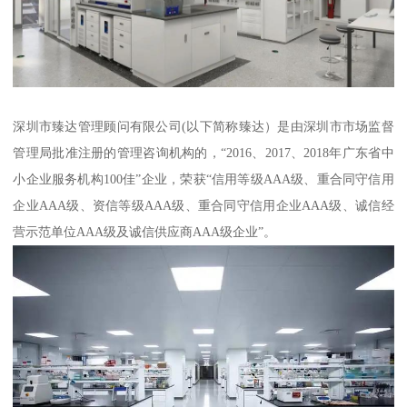
深圳市臻达管理顾问有限公司(以下简称臻达）是由深圳市市场监督
管理局批准注册的管理咨询机构的，“2016、2017、2018年广东省中
小企业服务机构100佳”企业，荣获“信用等级AAA级、重合同守信用
企业AAA级、资信等级AAA级、重合同守信用企业AAA级、诚信经
营示范单位AAA级及诚信供应商AAA级企业”。