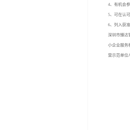
4、有机会
5、可在认
6、列入获
深圳市臻达管
小企业服务
营示范单位A