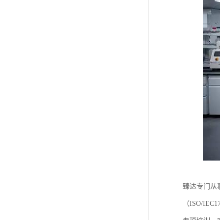
臻达专门从事
（ISO/I