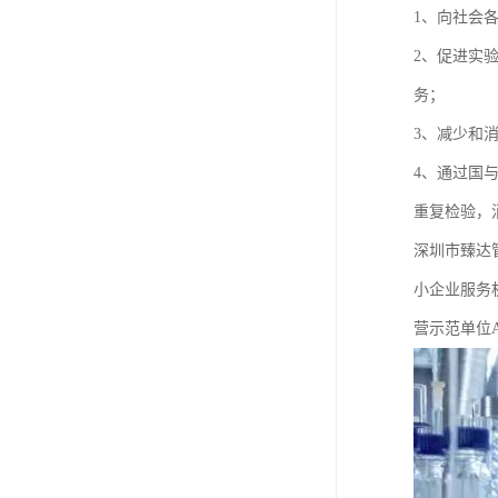
1、向社会
2、促进实
务；
3、减少和
4、通过国
重复检验，
深圳市臻达管
小企业服务
营示范单位A