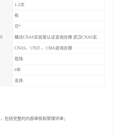
1-2次
有
可*
称
臻达CNAS实验室认证咨询办理 武汉CNAS实验室认可办理
CNAS、17025 、CMA咨询办理
现场
6年
支持
；
录，包括完整的内部审核和管理评审；