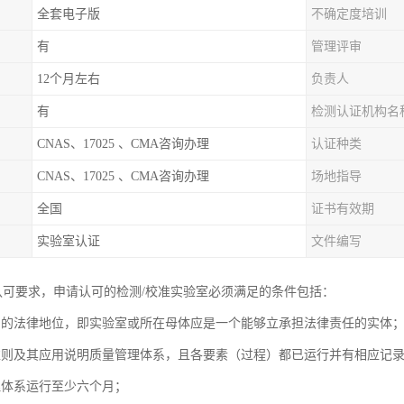
全套电子版
不确定度培训
有
管理评审
12个月左右
负责人
有
检测认证机构名
CNAS、17025 、CMA咨询办理
认证种类
CNAS、17025 、CMA咨询办理
场地指导
全国
证书有效期
实验室认证
文件编写
S认可要求，申请认可的检测/校准实验室必须满足的条件包括：
确的法律地位，即实验室或所在母体应是一个能够立承担法律责任的实体
准则及其应用说明质量管理体系，且各要素（过程）都已运行并有相应记
理体系运行至少六个月；