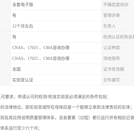
全套电子版
不确定度培训
有
管理评审
12个月左右
负责人
有
检测认证机构名
CNAS、17025 、CMA咨询办理
认证种类
CNAS、17025 、CMA咨询办理
场地指导
全国
证书有效期
实验室认证
文件编写
S认可要求，申请认可的检测/校准实验室必须满足的条件包括：
确的法律地位，即实验室或所在母体应是一个能够立承担法律责任的实体
准则及其应用说明质量管理体系，且各要素（过程）都已运行并有相应记
理体系运行至少六个月；