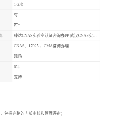
1-2次
有
可*
称
臻达CNAS实验室认证咨询办理 武汉CNAS实验室认可办理
CNAS、17025 、CMA咨询办理
现场
6年
支持
；
录，包括完整的内部审核和管理评审；